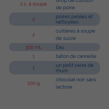
sirop de cuisson
2 c. à soupe
de poire
poires pelées et
2
nettoyées
cuillères à soupe
2
de sucre
300 mL
Eau
1
bâton de cannelle
un petit verre de
1
rhum
chocolat noir sans
100 g
lactose