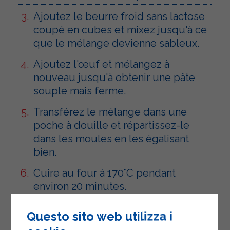
Ajoutez le beurre froid sans lactose
coupé en cubes et mixez jusqu'à ce
que le mélange devienne sableux.
Ajoutez l'œuf et mélangez à
nouveau jusqu'à obtenir une pâte
souple mais ferme.
Transférez le mélange dans une
poche à douille et répartissez-le
dans les moules en les égalisant
bien.
Cuire au four à 170°C pendant
environ 20 minutes.
Sortez les tartelettes du four et, une
Questo sito web utilizza i
fois tièdes, démoulez-les sur une