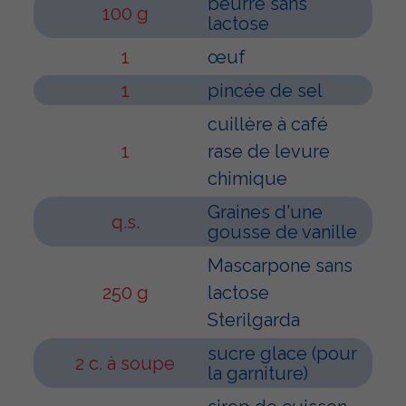
beurre sans
100 g
lactose
1
œuf
1
pincée de sel
cuillère à café
1
rase de levure
chimique
Graines d'une
q.s.
gousse de vanille
Mascarpone sans
250 g
lactose
Sterilgarda
sucre glace (pour
2 c. à soupe
la garniture)