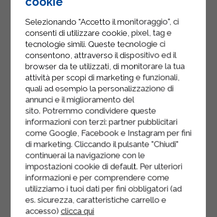
cookie
grille.
Selezionando "Accetto il monitoraggio", ci
À l'aide d'un couteau bien aiguisé,
consenti di utilizzare cookie, pixel, tag e
retirez délicatement la chair, en
tecnologie simili. Queste tecnologie ci
mettant de côté la partie retirée et en
consentono, attraverso il dispositivo ed il
la réduisant en miettes pour la
browser da te utilizzati, di monitorare la tua
décoration.
attività per scopi di marketing e funzionali,
quali ad esempio la personalizzazione di
Préparez le sirop en versant l'eau, le
annunci e il miglioramento del
rhum, le bâton de cannelle et le
sito. Potremmo condividere queste
sucre dans une casserole.
informazioni con terzi: partner pubblicitari
come Google, Facebook e Instagram per fini
Ajoutez les poires pelées,
di marketing. Cliccando il pulsante "Chiudi"
épépinées et coupées en deux et
continuerai la navigazione con le
faites-les cuire pendant environ 20
impostazioni cookie di default. Per ulteriori
minutes : elles doivent être tendres
informazioni e per comprendere come
mais pas en purée. Égouttez les
utilizziamo i tuoi dati per fini obbligatori (ad
es. sicurezza, caratteristiche carrello e
poires et réservez-les.
accesso)
clicca qui