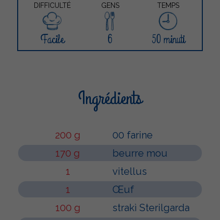
DIFFICULTÉ
GENS
TEMPS
Facile
6
50 minuti
Ingrédients
200 g
00 farine
170 g
beurre mou
1
vitellus
1
Œuf
100 g
strakì Sterilgarda