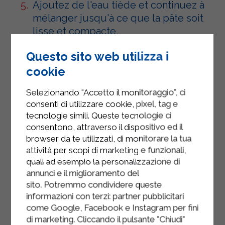
Ajoutez de l'eau tiède et continuez à
mélanger jusqu'à ce que la pâte soit
lisse et compacte.
Étalez la pâte en un rectangle et
Questo sito web utilizza i
garnissez-la de la farce froide aux
cookie
épinards.
Selezionando "Accetto il monitoraggio", ci
Saupoudrez le Sterilgarda Strakì sur
consenti di utilizzare cookie, pixel, tag e
le dessus et repliez la pâte par-
tecnologie simili. Queste tecnologie ci
dessus. Découpez en lanières ou en
consentono, attraverso il dispositivo ed il
carrés, selon vos envies.
browser da te utilizzati, di monitorare la tua
attività per scopi di marketing e funzionali,
Déposez les rustici dans un plat
quali ad esempio la personalizzazione di
beurré et badigeonnez-les d'œuf
annunci e il miglioramento del
battu.
sito. Potremmo condividere queste
informazioni con terzi: partner pubblicitari
Cuire au four à 200° pendant environ
come Google, Facebook e Instagram per fini
30 minutes.
di marketing. Cliccando il pulsante "Chiudi"