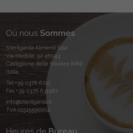
Où nous
Sommes
Sterilgarda Alimenti Spa
Via Medole, 52 46043
Castiglione delle Stiviere (MN)
Italia
Tel
+39 0376 6741
Fax
+39 0376 631587
info@sterilgarda.it
TVA 01515590204
Heures de
Bureau