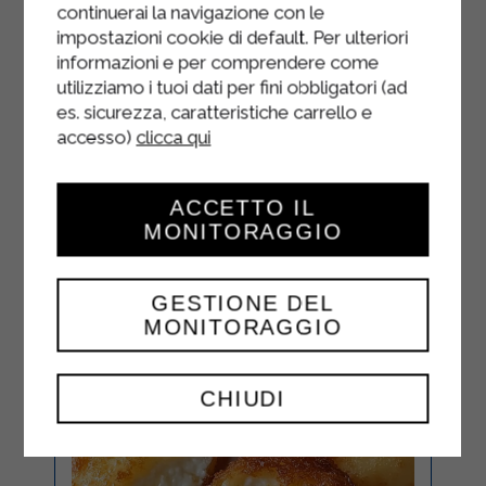
continuerai la navigazione con le
Laissez les rustici refroidir et
impostazioni cookie di default. Per ulteriori
savourez-les, excellents chauds
informazioni e per comprendere come
comme froids.
utilizziamo i tuoi dati per fini obbligatori (ad
es. sicurezza, caratteristiche carrello e
accesso)
clicca qui
ACCETTO IL
MONITORAGGIO
GESTIONE DEL
MONITORAGGIO
CHIUDI