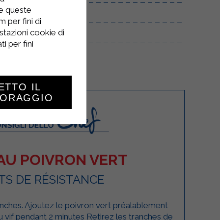
re queste
 per fini di
stazioni cookie di
i per fini
ETTO IL
TORAGGIO
 AU POIVRON VERT
TS DE RÉSISTANCE
ches. Ajoutez le poivron vert préalablement
 feu vif pendant 2 minutes Retirez les tranches de