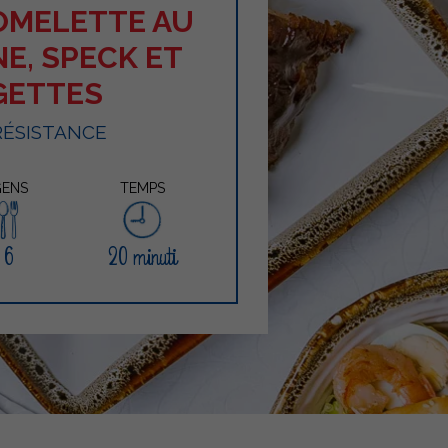
OMELETTE AU
E, SPECK ET
GETTES
RÉSISTANCE
ENS
TEMPS
6
20 minuti