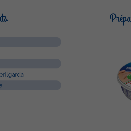
nts
Prépar
rilgarda
a