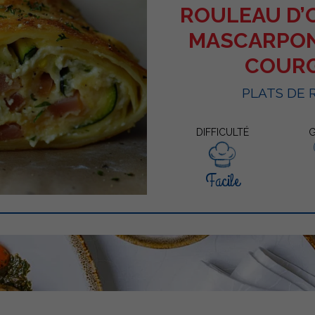
ROULEAU D’
MASCARPON
COUR
PLATS DE 
DIFFICULTÉ
G
Facile