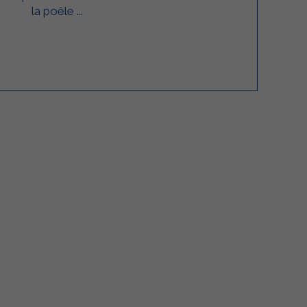
la poêle ...
lgarda Alimenti
Sterilgarda Alimenti