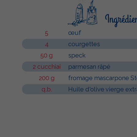
Ingrédie
5
œuf
4
courgettes
50 g
speck
2 cucchiai
parmesan râpé
200 g
fromage mascarpone Ste
q.b.
Huile d'olive vierge extr