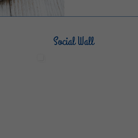
Social Wall
Sterilgarda Alimenti
Steri
499
13
6
80