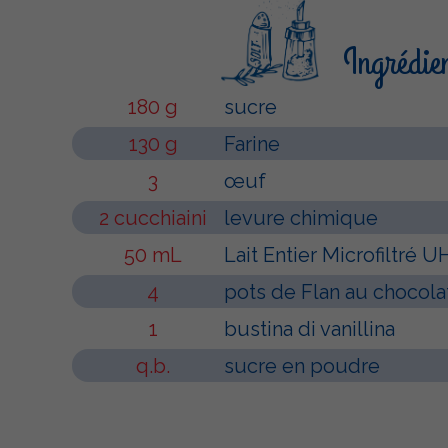
Ingrédie
180 g
sucre
130 g
Farine
3
œuf
2 cucchiaini
levure chimique
50 mL
Lait Entier Microfiltré U
4
pots de Flan au chocola
1
bustina di vanillina
q.b.
sucre en poudre