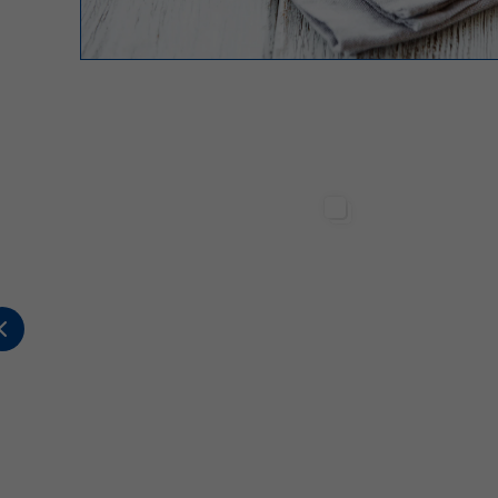
Sterilgarda Alimenti
Sterilgarda Alimenti
2
0
0
447
1
2