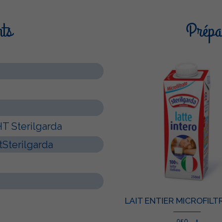
nts
Prépar
HT Sterilgarda
tSterilgarda
LAIT ENTIER MICROFILT