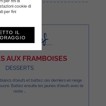
 per fini di
stazioni cookie di
i per fini
ETTO IL
TORAGGIO
S AUX FRAMBOISES
DESSERTS
blancs d'œufs et battez ces derniers en neige
sucre. Battez ensuite les jaunes d'œufs avec le
reste ...