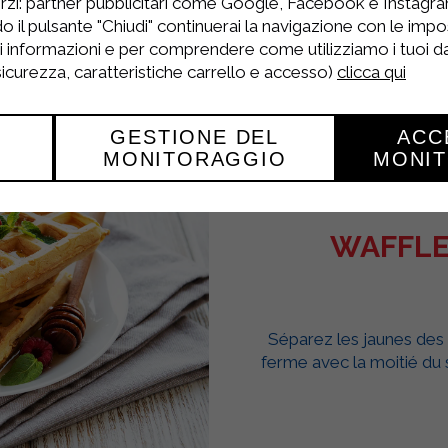
rzi: partner pubblicitari come Google, Facebook e Instagram
o il pulsante "Chiudi" continuerai la navigazione con le impo
ri informazioni e per comprendere come utilizziamo i tuoi dat
 sicurezza, caratteristiche carrello e accesso)
clicca qui
GESTIONE DEL
ACC
MONITORAGGIO
MONI
WAFFLE
Séparez les jaunes des 
ferme avec la moitié du 