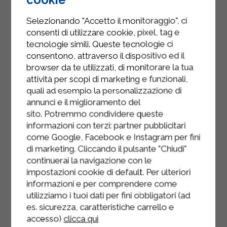
laissez cuire encore 15 à 20 minutes,
en ajoutant du bouillon si le riz
Selezionando "Accetto il monitoraggio", ci
devient trop sec.
consenti di utilizzare cookie, pixel, tag e
tecnologie simili. Queste tecnologie ci
Lorsque le riz est cuit, éteignez le
consentono, attraverso il dispositivo ed il
feu et incorporez le mascarpone
browser da te utilizzati, di monitorare la tua
Sterilgarda et 2 à 3 généreuses
attività per scopi di marketing e funzionali,
poignées de fromage râpé.
quali ad esempio la personalizzazione di
annunci e il miglioramento del
Disposez le risotto dans une assiette
sito. Potremmo condividere queste
avec du chou rouge et servez chaud.
informazioni con terzi: partner pubblicitari
come Google, Facebook e Instagram per fini
di marketing. Cliccando il pulsante "Chiudi"
continuerai la navigazione con le
impostazioni cookie di default. Per ulteriori
informazioni e per comprendere come
utilizziamo i tuoi dati per fini obbligatori (ad
es. sicurezza, caratteristiche carrello e
accesso)
clicca qui