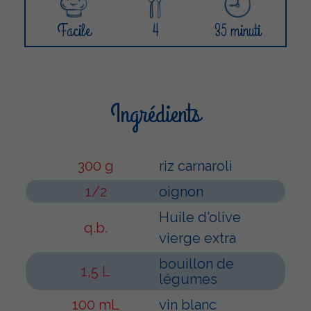
Facile
4
35 minuti
Ingrédients
300 g
riz carnaroli
1/2
oignon
Huile d'olive
q.b.
vierge extra
bouillon de
1,5 L
légumes
100 mL
vin blanc