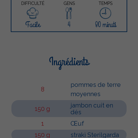
DIFFICULTÉ
GENS
TEMPS
Facile
4
80 minuti
Ingrédients
pommes de terre
8
moyennes
jambon cuit en
150 g
dés
1
Œuf
150 g
strakì Sterilgarda