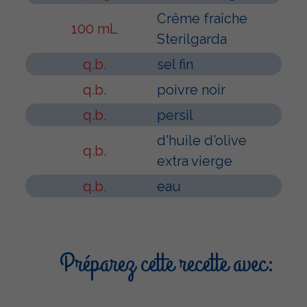
Crême fraîche
100 mL
Sterilgarda
q.b.
sel fin
q.b.
poivre noir
q.b.
persil
d'huile d'olive
q.b.
extra vierge
q.b.
eau
Préparez cette recette avec: