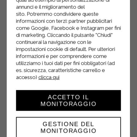
Hachez finement le persil et
annunci e il miglioramento del
parsemez-en les pommes de terre.
sito. Potremmo condividere queste
Prenez un plat à four, arrosez-le
informazioni con terzi: partner pubblicitari
come Google, Facebook e Instagram per fini
d'huile d'olive extra vierge et
di marketing. Cliccando il pulsante "Chiudi"
disposez les pommes de terre
continuerai la navigazione con le
dessus.
impostazioni cookie di default. Per ulteriori
informazioni e per comprendere come
Faites cuire les pommes de terre
utilizziamo i tuoi dati per fini obbligatori (ad
farcies dans un four préchauffé à 180
es. sicurezza, caratteristiche carrello e
degrés pendant environ 20 minutes,
accesso)
clicca qui
jusqu'à ce qu'elles soient dorées.
Servez les pommes de terre farcies
ACCETTO IL
bien chaudes !
MONITORAGGIO
GESTIONE DEL
MONITORAGGIO