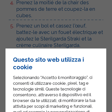
Prenez la moitié de la chair des
pommes de terre et coupez-la en
cubes.
Prenez un bol et cassez l'œuf,
battez-le avec un fouet électrique et
ajoutez le Sterilgarda Strakì et la
crème culinaire Sterilgarda.
Mélangez bien le tout.
Questo sito web utilizza i
Ajoutez les pommes de terre
cookie
coupées en dés, le jambon cuit, le
Selezionando "Accetto il monitoraggio", ci
sel et le poivre.
consenti di utilizzare cookie, pixel, tag e
Mélangez la préparation et
tecnologie simili. Queste tecnologie ci
consentono, attraverso il dispositivo ed il
remplissez les pommes de terre
browser da te utilizzati, di monitorare la tua
évidées.
attività per scopi di marketing e funzionali,
quali ad esempio la personalizzazione di