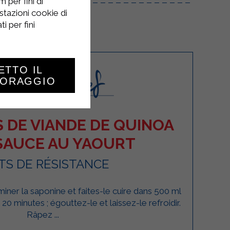
 per fini di
stazioni cookie di
i per fini
ETTO IL
TORAGGIO
 DE VIANDE DE QUINOA
SAUCE AU YAOURT
TS DE RÉSISTANCE
miner la saponine et faites-le cuire dans 500 ml
20 minutes ; égouttez-le et laissez-le refroidir.
Râpez ...