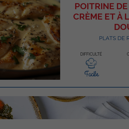
POITRINE DE
CRÈME ET À
DO
PLATS DE 
DIFFICULTÉ
Facile