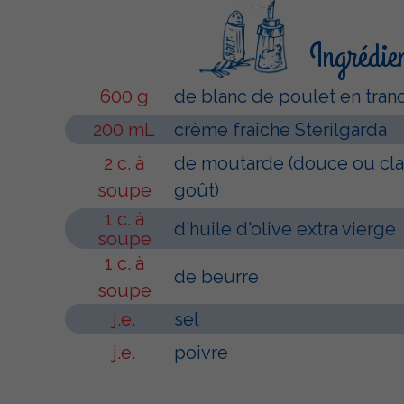
Ingrédie
600 g
de blanc de poulet en tran
200 mL
crème fraîche Sterilgarda
2 c. à
de moutarde (douce ou cla
soupe
goût)
1 c. à
d'huile d'olive extra vierge
soupe
1 c. à
de beurre
soupe
j.e.
sel
j.e.
poivre