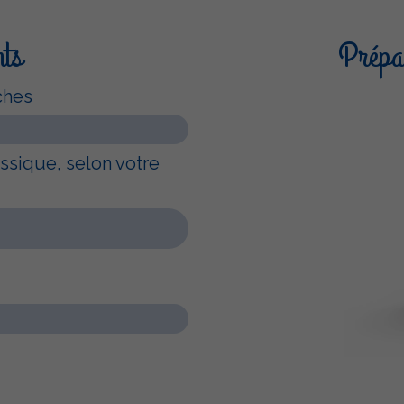
nts
Prépar
ches
ssique, selon votre