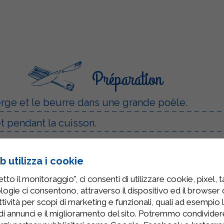
Préparation
vierge et le beurre dans une grande poêle.
t pendant la cuisson.
 fraîche Sterilgarda avec la moutarde jusqu'à 
 utilizza i cookie
 poulet, baissez le feu et laissez cuire environ 
to il monitoraggio", ci consenti di utilizzare cookie, pixel, 
logie ci consentono, attraverso il dispositivo ed il browser da
t enrober uniformément le poulet.
tività per scopi di marketing e funzionali, quali ad esempio 
di annunci e il miglioramento del sito. Potremmo condivide
bien chaud, accompagné de son jus de cuisson.