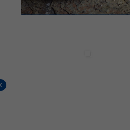
Sterilgarda Alimenti
Sterilgarda Alimenti
2
0
0
447
1
2