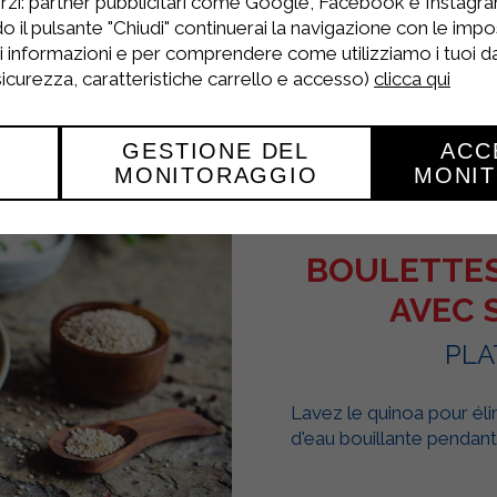
rzi: partner pubblicitari come Google, Facebook e Instagram
o il pulsante "Chiudi" continuerai la navigazione con le impo
ri informazioni e per comprendere come utilizziamo i tuoi dat
 sicurezza, caratteristiche carrello e accesso)
clicca qui
GESTIONE DEL
ACC
MONITORAGGIO
MONI
BOULETTES
AVEC 
PLA
Lavez le quinoa pour éli
d'eau bouillante pendant 