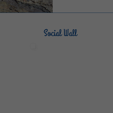
Social Wall
Sterilgarda Alimenti
Steri
499
13
6
80