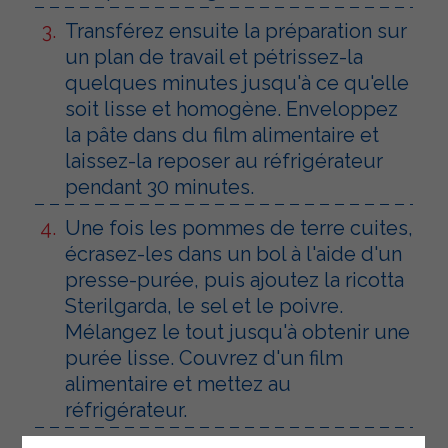
Transférez ensuite la préparation sur
un plan de travail et pétrissez-la
quelques minutes jusqu'à ce qu'elle
soit lisse et homogène. Enveloppez
la pâte dans du film alimentaire et
laissez-la reposer au réfrigérateur
pendant 30 minutes.
Une fois les pommes de terre cuites,
écrasez-les dans un bol à l'aide d'un
presse-purée, puis ajoutez la ricotta
Sterilgarda, le sel et le poivre.
Mélangez le tout jusqu'à obtenir une
purée lisse. Couvrez d'un film
alimentaire et mettez au
réfrigérateur.