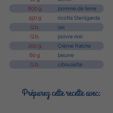
600 g
pomme de terre
250 g
ricotta Sterilgarda
Q.b.
sel
Q.b.
poivre noir
200 g
Crème fraîche
60 g
beurre
Q.b.
ciboulette
Préparez cette recette avec: