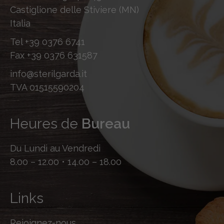
Castiglione delle Stiviere (MN)
Italia
Tel
+39 0376 6741
Fax
+39 0376 631587
info@sterilgarda.it
TVA 01515590204
Heures de
Bureau
Du Lundi au Vendredi
8.00 – 12.00 • 14.00 – 18.00
Links
Rejoignez-nous