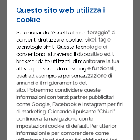
Ensuite, prenez la pâte et étalez-la
sur une épaisseur d'environ 2 mm.
Questo sito web utilizza i
Découpez des disques de 8 cm de
cookie
diamètre à l'aide d'un emporte-pièce
Selezionando "Accetto il monitoraggio", ci
et garnissez chacun d'environ 20 g
consenti di utilizzare cookie, pixel, tag e
de farce.
tecnologie simili. Queste tecnologie ci
Pliez le disque en deux pour former
consentono, attraverso il dispositivo ed il
browser da te utilizzati, di monitorare la tua
un croissant, pincez les bords avec
attività per scopi di marketing e funzionali,
les doigts, puis scellez-les avec les
quali ad esempio la personalizzazione di
dents d'une fourchette (cette recette
annunci e il miglioramento del
permet de réaliser environ 40
sito. Potremmo condividere queste
raviolis). Au fur et à mesure, déposez
informazioni con terzi: partner pubblicitari
les raviolis sur un torchon
come Google, Facebook e Instagram per fini
légèrement fariné.
di marketing. Cliccando il pulsante "Chiudi"
continuerai la navigazione con le
Pendant ce temps, portez à
impostazioni cookie di default. Per ulteriori
ébullition une casserole d'eau salée
informazioni e per comprendere come