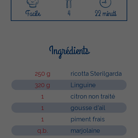
Facile
4
22 minuti
Ingrédients
250 g
ricotta Sterilgarda
320 g
Linguine
1
citron non traité
1
gousse d'ail
1
piment frais
q.b.
marjolaine