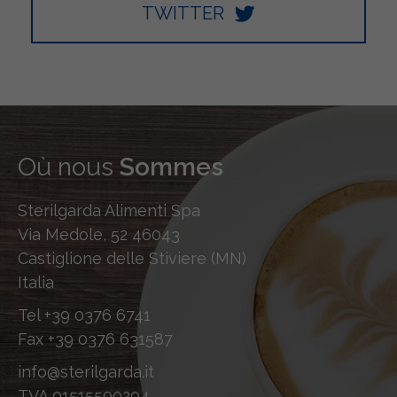
TWITTER
Où nous
Sommes
Sterilgarda Alimenti Spa
Via Medole, 52 46043
Castiglione delle Stiviere (MN)
Italia
Tel
+39 0376 6741
Fax
+39 0376 631587
info@sterilgarda.it
TVA 01515590204