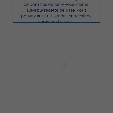
de pommes de terre vous-même,
suivez la recette de base. Vous
pouvez aussi utiliser des gnocchis de
pommes de terre ...
ilgarda Alimenti
Sterilgarda Alimenti