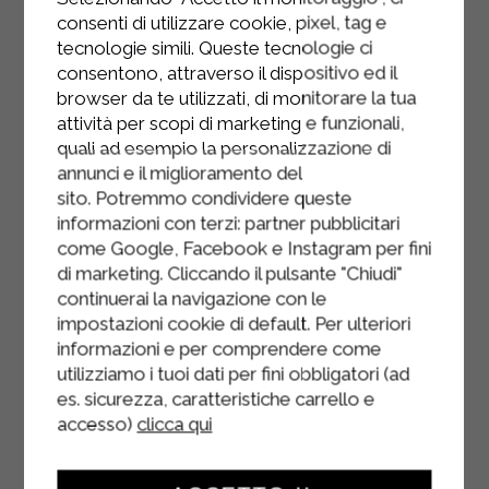
mélangez le tout.
consenti di utilizzare cookie, pixel, tag e
tecnologie simili. Queste tecnologie ci
Égouttez les pâtes dans la poêle
consentono, attraverso il dispositivo ed il
contenant la sauce.
browser da te utilizzati, di monitorare la tua
attività per scopi di marketing e funzionali,
Garnir de zeste de citron râpé, de
quali ad esempio la personalizzazione di
marjolaine et de menthe.
annunci e il miglioramento del
sito. Potremmo condividere queste
informazioni con terzi: partner pubblicitari
come Google, Facebook e Instagram per fini
di marketing. Cliccando il pulsante "Chiudi"
continuerai la navigazione con le
impostazioni cookie di default. Per ulteriori
informazioni e per comprendere come
utilizziamo i tuoi dati per fini obbligatori (ad
es. sicurezza, caratteristiche carrello e
accesso)
clicca qui