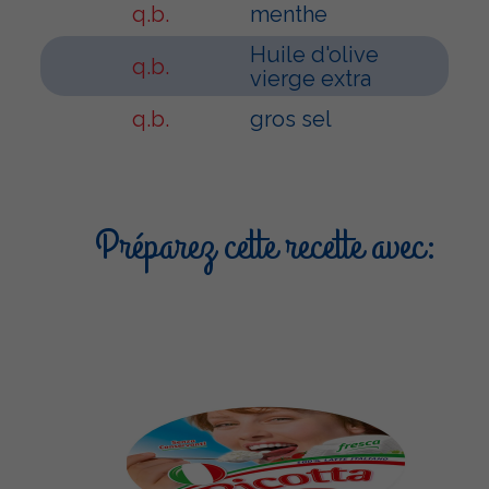
q.b.
menthe
Huile d'olive
q.b.
vierge extra
q.b.
gros sel
Préparez cette recette avec: