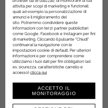
browser da te utilizzati, di monitorare la tua
attività per scopi di marketing e funzionali,
Versez le mélange d'œufs sur les
quali ad esempio la personalizzazione di
pâtes.
annunci e il miglioramento del
sito. Potremmo condividere queste
Dissoudre le safran dans une louche
informazioni con terzi: partner pubblicitari
d'eau chaude et l'ajouter aux pâtes.
come Google, Facebook e Instagram per fini
di marketing. Cliccando il pulsante "Chiudi"
Mélangez soigneusement pour que
continuerai la navigazione con le
le safran colore les pâtes
impostazioni cookie di default. Per ulteriori
uniformément.
informazioni e per comprendere come
utilizziamo i tuoi dati per fini obbligatori (ad
Ajoutez le romarin haché.
es. sicurezza, caratteristiche carrello e
accesso)
clicca qui
Écalez les œufs durs préalablement
cuits et retirez les jaunes.
ACCETTO IL
Disposez les pâtes dans une
MONITORAGGIO
assiette, émiettez le jaune d'œuf
par-dessus et servez.