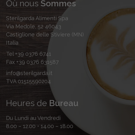
Où nous
Sommes
Sterilgarda Alimenti Spa
Via Medole, 52 46043
Castiglione delle Stiviere (MN)
Italia
Tel
+39 0376 6741
Fax
+39 0376 631587
info@sterilgarda.it
TVA 01515590204
Heures de
Bureau
Du Lundi au Vendredi
8.00 – 12.00 • 14.00 – 18.00