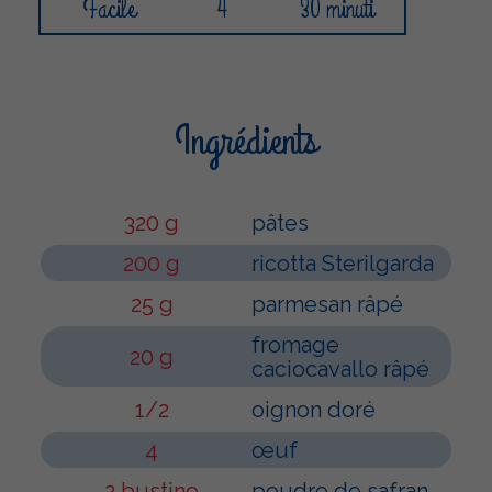
Facile
4
30 minuti
Ingrédients
320 g
pâtes
200 g
ricotta Sterilgarda
25 g
parmesan râpé
fromage
20 g
caciocavallo râpé
1/2
oignon doré
4
œuf
2 bustine
poudre de safran