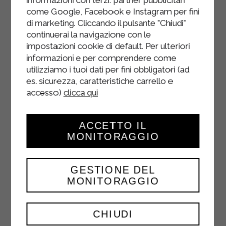
papier sulfurisé.
come Google, Facebook e Instagram per fini
di marketing. Cliccando il pulsante "Chiudi"
Faites cuire les hamburgers dans un
continuerai la navigazione con le
four préchauffé à 175 degrés et en
impostazioni cookie di default. Per ulteriori
mode chaleur tournante pendant 20
informazioni e per comprendere come
minutes.
utilizziamo i tuoi dati per fini obbligatori (ad
es. sicurezza, caratteristiche carrello e
Une fois cuit, servez chaud ou froid
accesso)
clicca qui
selon votre préférence.
ACCETTO IL
MONITORAGGIO
GESTIONE DEL
MONITORAGGIO
CHIUDI