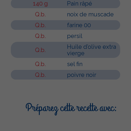
140 g
Pain râpé
Q.b.
noix de muscade
Q.b.
farine 00
Q.b.
persil
Huile d’olive extra
Q.b.
vierge
Q.b.
sel fin
Q.b.
poivre noir
Préparez cette recette avec: