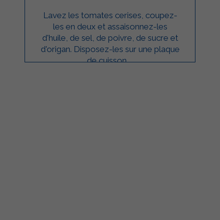
Lavez les tomates cerises, coupez-
les en deux et assaisonnez-les
d'huile, de sel, de poivre, de sucre et
d'origan. Disposez-les sur une plaque
de cuisson ...
ilgarda Alimenti
Sterilgarda Alimenti