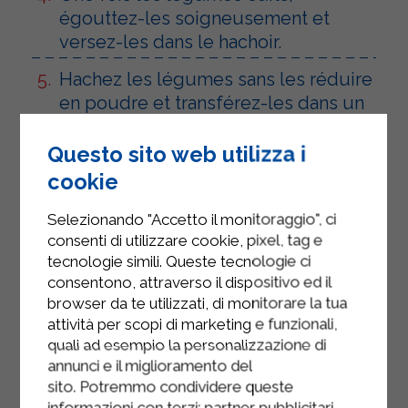
égouttez-les soigneusement et
versez-les dans le hachoir.
Hachez les légumes sans les réduire
en poudre et transférez-les dans un
grand saladier.
Questo sito web utilizza i
Ajoutez la ricotta Sterilgarda, la
cookie
chapelure, la noix de muscade, le
persil haché, la farine, l'huile d'olive
Selezionando "Accetto il monitoraggio", ci
extra vierge, le sel et le poivre.
consenti di utilizzare cookie, pixel, tag e
tecnologie simili. Queste tecnologie ci
Mélangez bien le tout à la cuillère et
consentono, attraverso il dispositivo ed il
utilisez vos mains (ou le moule
browser da te utilizzati, di monitorare la tua
approprié) pour former de petits
attività per scopi di marketing e funzionali,
hamburgers de 5 centimètres de
quali ad esempio la personalizzazione di
diamètre, en les plaçant sur une
annunci e il miglioramento del
sito. Potremmo condividere queste
plaque de cuisson recouverte de
informazioni con terzi: partner pubblicitari