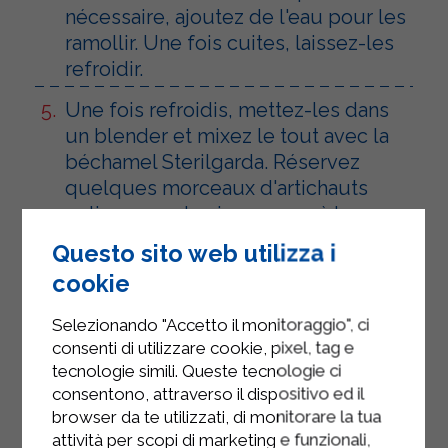
nécessaire, ajoutez de l'eau pour les
ramollir. Une fois cuites, laissez-les
refroidir.
Une fois refroidis, mettez-les dans
un blender et mixez le tout avec la
béchamel Sterilgarda. Réservez
quelques morceaux d'artichauts
entiers pour les incorporer à la
crème.
Questo sito web utilizza i
Versez la crème dans un bol, ajoutez
cookie
le parmesan râpé et la ricotta
Selezionando "Accetto il monitoraggio", ci
Sterilgarda, puis mélangez bien le
consenti di utilizzare cookie, pixel, tag e
tout.
tecnologie simili. Queste tecnologie ci
consentono, attraverso il dispositivo ed il
Prenez une plaque de cuisson,
browser da te utilizzati, di monitorare la tua
disposez-y une couche de pâte
attività per scopi di marketing e funzionali,