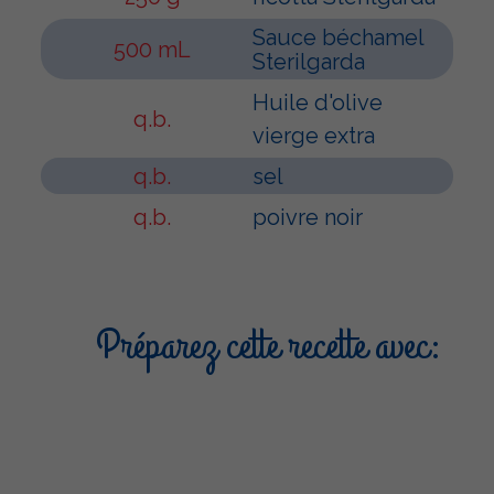
Sauce béchamel
500 mL
Sterilgarda
Huile d'olive
q.b.
vierge extra
q.b.
sel
q.b.
poivre noir
Préparez cette recette avec: