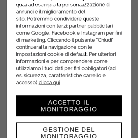
feuilletée préalablement bouillie et
quali ad esempio la personalizzazione di
refroidie, puis la crème d'artichauts à
annunci e il miglioramento del
la ricotta Sterilgarda.
sito. Potremmo condividere queste
informazioni con terzi: partner pubblicitari
Poursuivez la préparation des
come Google, Facebook e Instagram per fini
lasagnes aux artichauts, en
di marketing. Cliccando il pulsante "Chiudi"
complétant les couches jusqu'à
continuerai la navigazione con le
épuisement des ingrédients.
impostazioni cookie di default. Per ulteriori
informazioni e per comprendere come
Saupoudrez la dernière couche de
utilizziamo i tuoi dati per fini obbligatori (ad
parmesan et faites cuire au four à
es. sicurezza, caratteristiche carrello e
200°C pendant environ 30 à 45
accesso)
clicca qui
minutes.
ACCETTO IL
Une fois cuites et dorées, laissez-les
MONITORAGGIO
refroidir puis servez.
GESTIONE DEL
MONITORAGGIO