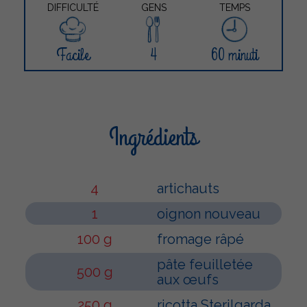
DIFFICULTÉ
GENS
TEMPS
Facile
4
60 minuti
Ingrédients
4
artichauts
1
oignon nouveau
100 g
fromage râpé
pâte feuilletée
500 g
aux œufs
250 g
ricotta Sterilgarda