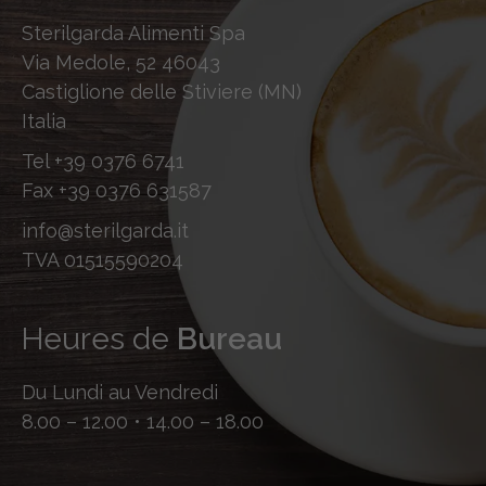
Sterilgarda Alimenti Spa
Via Medole, 52 46043
Castiglione delle Stiviere (MN)
Italia
Tel
+39 0376 6741
Fax
+39 0376 631587
info@sterilgarda.it
TVA 01515590204
Heures de
Bureau
Du Lundi au Vendredi
8.00 – 12.00 • 14.00 – 18.00