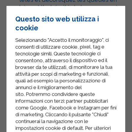
laissant l'extrémité de la queue, puis
retirez l'intestin foncé.
Questo sito web utilizza i
Hachez grossièrement les noix
cookie
pelées avec la chapelure.
Selezionando "Accetto il monitoraggio", ci
Battre le blanc d'œuf avec une
consenti di utilizzare cookie, pixel, tag e
tecnologie simili. Queste tecnologie ci
pincée de sel et y tremper les
consentono, attraverso il dispositivo ed il
queues de crevettes.
browser da te utilizzati, di monitorare la tua
Panez-les avec du pain aux noix et
attività per scopi di marketing e funzionali,
quali ad esempio la personalizzazione di
faites-les frire dans une grande
annunci e il miglioramento del
quantité d'huile chaude.
sito. Potremmo condividere queste
informazioni con terzi: partner pubblicitari
Videz le papier absorbant et servez
come Google, Facebook e Instagram per fini
les chauds avec de la mayonnaise
di marketing. Cliccando il pulsante "Chiudi"
sur le yaourt.
continuerai la navigazione con le
impostazioni cookie di default. Per ulteriori