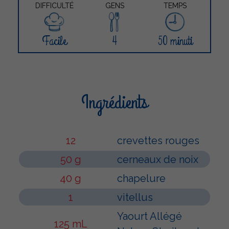
DIFFICULTÉ
GENS
TEMPS
Facile
4
50 minuti
Ingrédients
12
crevettes rouges
50 g
cerneaux de noix
40 g
chapelure
1
vitellus
Yaourt Allégé
125 mL