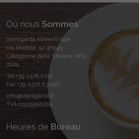
Où nous
Sommes
Sterilgarda Alimenti Spa
Via Medole, 52 46043
Castiglione delle Stiviere (MN)
Italia
Tel
+39 0376 6741
Fax
+39 0376 631587
info@sterilgarda.it
TVA 01515590204
Heures de
Bureau