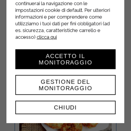
continuerai la navigazione con le
accompagnées de pain ou de riz
impostazioni cookie di default. Per ulteriori
basmati.
informazioni e per comprendere come
utilizziamo i tuoi dati per fini obbligatori (ad
es. sicurezza, caratteristiche carrello e
accesso)
clicca qui
ACCETTO IL
MONITORAGGIO
GESTIONE DEL
MONITORAGGIO
CHIUDI