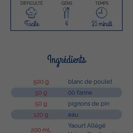
DIFFICULTÉ
GENS
TEMPS
Facile
4
25 minuti
Ingrédients
500 g
blanc de poulet
50 g
00 farine
50 g
pignons de pin
120 g
eau
Yaourt Allégé
200 mL