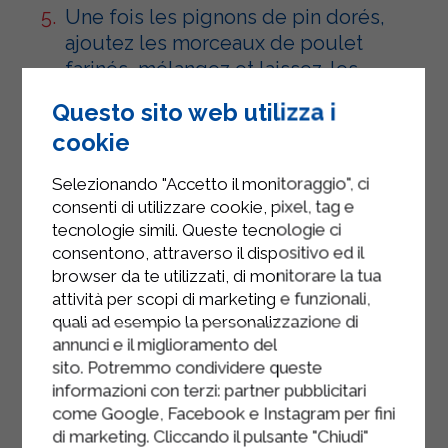
Une fois les pignons de pin dorés,
ajoutez les morceaux de poulet
farinés, mélangez et laissez-les
dorer quelques minutes, puis
Questo sito web utilizza i
déglacez avec de l'eau.
cookie
Préparez la sauce en mélangeant le
Selezionando "Accetto il monitoraggio", ci
curcuma avec le yaourt nature allégé
consenti di utilizzare cookie, pixel, tag e
Sterilgarda dans un bol.
tecnologie simili. Queste tecnologie ci
consentono, attraverso il dispositivo ed il
Mélangez bien la préparation jusqu'à
browser da te utilizzati, di monitorare la tua
ce qu'elle devienne crémeuse.
attività per scopi di marketing e funzionali,
Versez la sauce dans la poêle et
quali ad esempio la personalizzazione di
annunci e il miglioramento del
remuez à feu doux pour bien
sito. Potremmo condividere queste
mélanger.
informazioni con terzi: partner pubblicitari
Servez les bouchées de poulet avec
come Google, Facebook e Instagram per fini
di marketing. Cliccando il pulsante "Chiudi"
du yaourt et du curcuma,