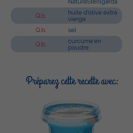
NatureSterilgarda
huile d'olive extra
Q.b.
vierge
Q.b.
sel
curcuma en
Q.b.
poudre
Préparez cette recette avec: