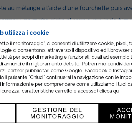
le au mélange à l'aide d'une fourchette puis av
formez une miche plate et recouvrez-la de film a
ant au moins 30 minutes.
 utilizza i cookie
to il monitoraggio", ci consenti di utilizzare cookie, pixel, 
à pâtisserie sur un plan de travail fariné.
logie ci consentono, attraverso il dispositivo ed il browser da
te-pièces de Noël.
tività per scopi di marketing e funzionali, quali ad esempio 
di annunci e il miglioramento del sito. Potremmo condivide
ue de cuisson recouverte de papier sulfurisé.
rzi: partner pubblicitari come Google, Facebook e Instagram
o il pulsante "Chiudi" continuerai la navigazione con le impo
s pendant environ 15 minutes.
ri informazioni e per comprendere come utilizziamo i tuoi dat
 sicurezza, caratteristiche carrello e accesso)
clicca qui
 four et laissez-les refroidir complètement.
le blanc d'œuf dans un bol et en le fouettant au
GESTIONE DEL
ACC
'à obtenir un mélange lisse.
MONITORAGGIO
MONI
 à douille et décorez selon vos envies.