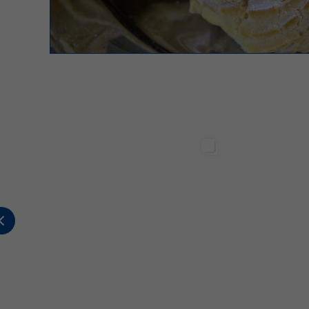
Sterilgarda Alimenti
Sterilgarda Alimenti
563
24
2
502
1
2