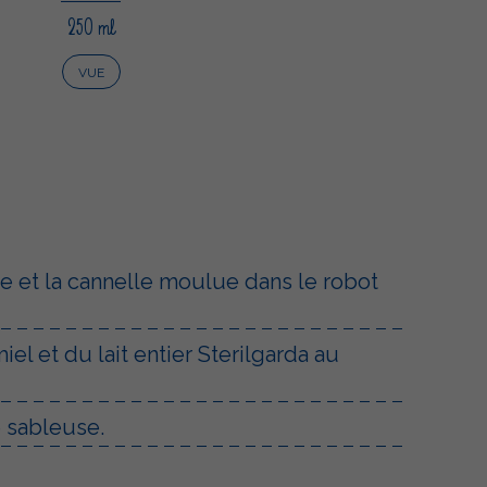
250 ml
VUE
le et la cannelle moulue dans le robot
l et du lait entier Sterilgarda au
 sableuse.