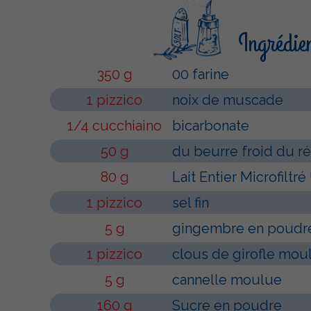
Ingrédie
350 g
00 farine
1 pizzico
noix de muscade
1/4 cucchiaino
bicarbonate
50 g
du beurre froid du ré
80 g
Lait Entier Microfiltr
1 pizzico
sel fin
5 g
gingembre en poudr
1 pizzico
clous de girofle mou
5 g
cannelle moulue
160 g
Sucre en poudre