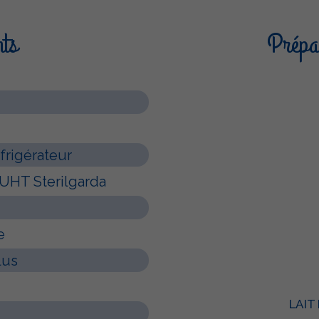
nts
Prépar
frigérateur
é UHT Sterilgarda
e
lus
LAIT