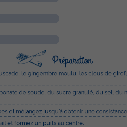
Préparation
 muscade, le gingembre moulu, les clous de girof
bonate de soude, du sucre granulé, du sel, du mie
bes et mélangez jusqu'à obtenir une consistance
ail et formez un puits au centre.