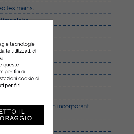
ec les mains.
limentaire.
tag e tecnologie
 te utilizzati, di
la
re queste
 per fini di
stazioni cookie di
i per fini
 fouet électrique, en incorporant
ETTO IL
TORAGGIO