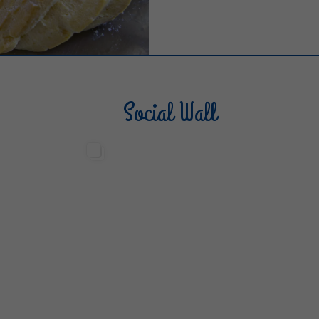
Social Wall
Sterilgarda Alimenti
Steri
499
13
6
80