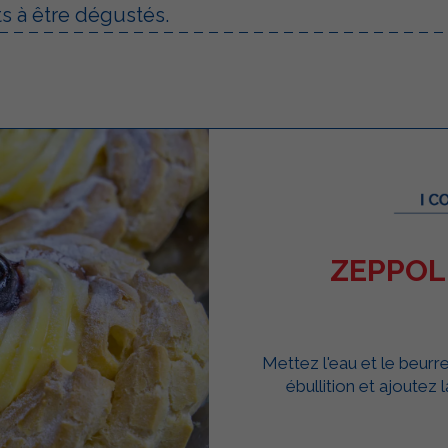
ts à être dégustés.
ZEPPOL
Mettez l'eau et le beur
ébullition et ajoutez 