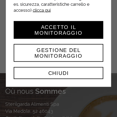
es. sicurezza, caratteristiche carrello e
accesso)
clicca qui
YOUTUBE
ACCETTO IL
MONITORAGGIO
TWITTER
GESTIONE DEL
MONITORAGGIO
CHIUDI
Où nous
Sommes
Sterilgarda Alimenti Spa
Via Medole, 52 46043