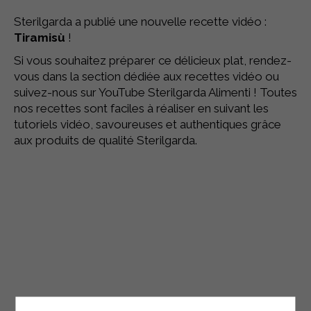
Sterilgarda a publié une nouvelle recette vidéo :
Tiramisù
!
Si vous souhaitez préparer ce délicieux plat, rendez-
vous dans la section dédiée aux recettes vidéo ou
suivez-nous sur YouTube Sterilgarda Alimenti ! Toutes
nos recettes sont faciles à réaliser en suivant les
tutoriels vidéo, savoureuses et authentiques grâce
aux produits de qualité Sterilgarda.