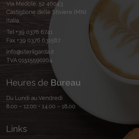
Via Medole, 52 46043
Castiglione delle Stiviere (MN)
Italia
Tel
+39 0376 6741
Fax
+39 0376 631587
info@sterilgarda.it
TVA 01515590204
Heures de
Bureau
Du Lundi au Vendredi
8.00 – 12.00 • 14.00 – 18.00
Links