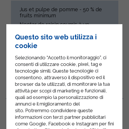
Jus et pulpe de pomme - 50 % de
fruits minimum
Nectar de raisin soumis à un
traitement thermique UHT et
Questo sito web utilizza i
conditionné selon de strictes
normes d’asepsie.
cookie
Ce produit s'adresse à tous, sous
réserve de leur état de santé.
Selezionando "Accetto il monitoraggio", ci
consenti di utilizzare cookie, pixel, tag e
tecnologie simili. Queste tecnologie ci
consentono, attraverso il dispositivo ed il
browser da te utilizzati, di monitorare la tua
attività per scopi di marketing e funzionali,
Produits Connexes
quali ad esempio la personalizzazione di
annunci e il miglioramento del
sito. Potremmo condividere queste
informazioni con terzi: partner pubblicitari
come Google, Facebook e Instagram per fini