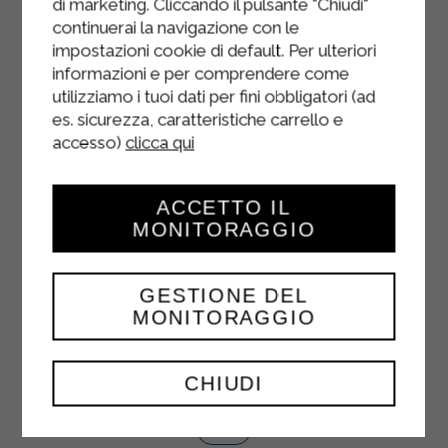
di marketing. Cliccando il pulsante "Chiudi"
continuerai la navigazione con le
impostazioni cookie di default. Per ulteriori
informazioni e per comprendere come
utilizziamo i tuoi dati per fini obbligatori (ad
es. sicurezza, caratteristiche carrello e
accesso)
clicca qui
ACCETTO IL
MONITORAGGIO
GESTIONE DEL
MONITORAGGIO
JUS ET PULPE DE PÊCHE
1000 ml
CHIUDI
VUE