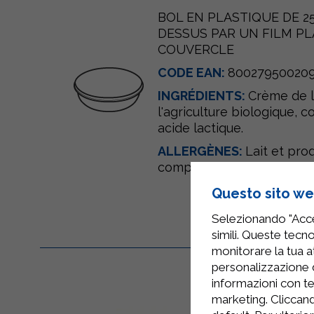
BOL EN PLASTIQUE DE 2
DESSUS PAR UN FILM PL
COUVERCLE
CODE EAN:
80027950020
INGRÉDIENTS:
Crème de
l'agriculture biologique, co
acide lactique.
ALLERGÈNES:
Lait et prod
compris le lactose)
Questo sito web
Selezionando "Accet
simili. Queste tecno
monitorare la tua at
personalizzazione 
informazioni con te
marketing. Cliccand