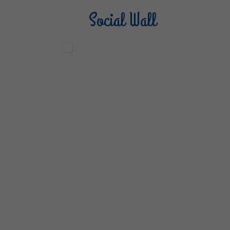
Social Wall
Sterilgarda Alimenti
Steri
499
13
6
80