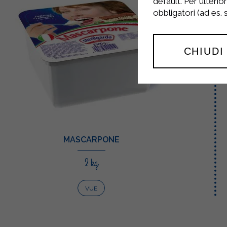
default. Per ulterio
obbligatori (ad es.
CHIUDI
MASCARPONE
2 kg
VUE