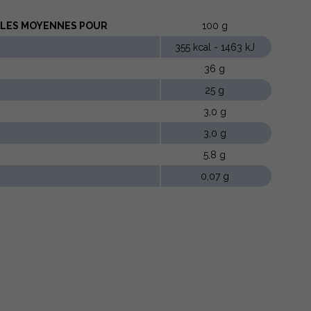
LLES MOYENNES POUR
100 g
355 kcal - 1463 kJ
36 g
25 g
3,0 g
3,0 g
5,8 g
0,07 g