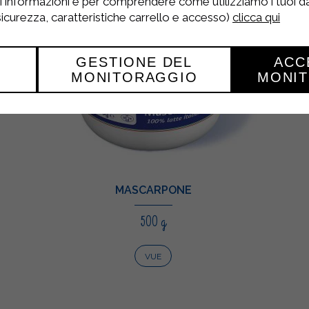
ri informazioni e per comprendere come utilizziamo i tuoi dat
 sicurezza, caratteristiche carrello e accesso)
clicca qui
GESTIONE DEL
ACC
MONITORAGGIO
MONI
MASCARPONE
500 g
VUE