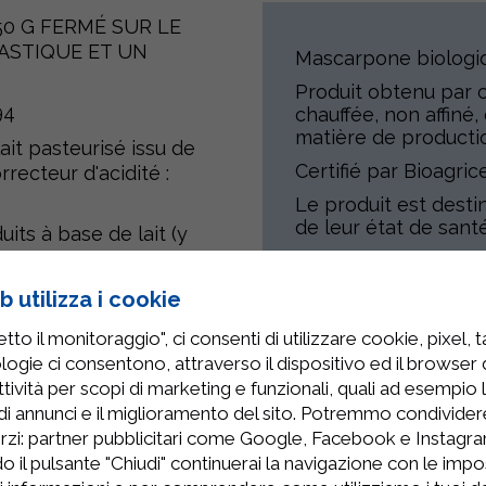
50 G FERMÉ SUR LE
ASTIQUE ET UN
Mascarpone biologi
Produit obtenu par c
94
chauffée, non affiné
matière de productio
lait
pasteurisé issu de
Certifié par Bioagricert
rrecteur d'acidité :
Le produit est desti
de leur état de santé
uits à base de lait (y
 utilizza i cookie
to il monitoraggio", ci consenti di utilizzare cookie, pixel, 
Produits Connexes
logie ci consentono, attraverso il dispositivo ed il browser da
tività per scopi di marketing e funzionali, quali ad esempio 
di annunci e il miglioramento del sito. Potremmo condivide
rzi: partner pubblicitari come Google, Facebook e Instagram
o il pulsante "Chiudi" continuerai la navigazione con le impo