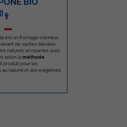
PONE BIO
0 g
da est un fromage crémeux
ovenant de vaches élevées
ins naturels et nourries avec
és selon la
méthode
nt produit pour les
 au naturel et aux exigences