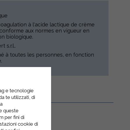
que
oagulation à l'acide lactique de crème
, conforme aux normes en vigueur en
n biologique.
 s.r.l..
né à toutes les personnes, en fonction
.
tag e tecnologie
 te utilizzati, di
la
re queste
 per fini di
stazioni cookie di