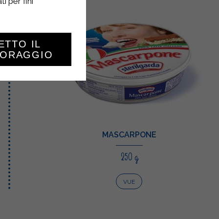
i per fini
ETTO IL
TORAGGIO
MASCARPONE
250 g
VUE