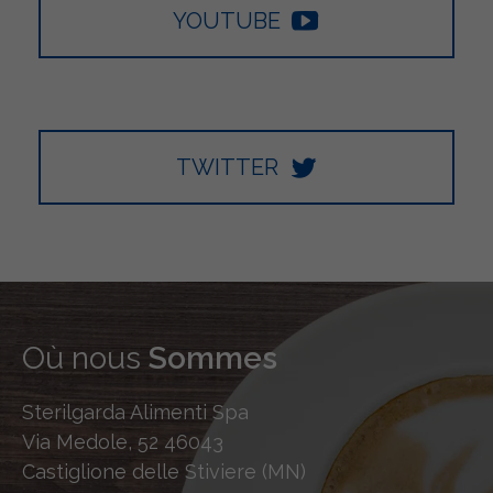
YOUTUBE
TWITTER
Où nous
Sommes
Sterilgarda Alimenti Spa
Via Medole, 52 46043
Castiglione delle Stiviere (MN)