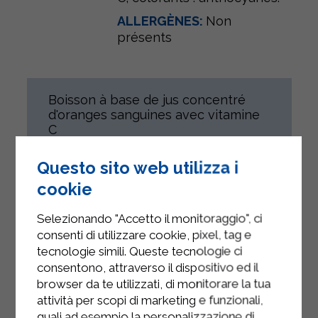
ALLERGÈNES:
Non
présents
Boisson à base de jus concentré
d'oranges sanguines avec vitamine
C
Boisson à base de jus concentré
Questo sito web utilizza i
d'oranges sanguines avec vitamine
C soumise à un traitement
cookie
thermique UHT et conditionnée
selon de strictes normes d'asepsie.
Selezionando "Accetto il monitoraggio", ci
Ce produit s'adresse à tous, sous
consenti di utilizzare cookie, pixel, tag e
réserve de leur état de santé.
tecnologie simili. Queste tecnologie ci
consentono, attraverso il dispositivo ed il
Sans Gluten.
browser da te utilizzati, di monitorare la tua
attività per scopi di marketing e funzionali,
quali ad esempio la personalizzazione di